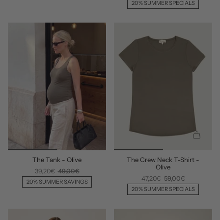
E
E
20% SUMMER SPECIALS
L
L
L
L
H
H
I
I
N
N
Z
Z
U
U
F
F
Ü
Ü
G
G
E
E
N
N
S
S
C
C
The Tank - Olive
The Crew Neck T-Shirt -
H
H
Olive
N
N
39,20€
49,00€
47,20€
59,00€
E
E
20% SUMMER SAVINGS
L
L
20% SUMMER SPECIALS
L
L
H
H
I
I