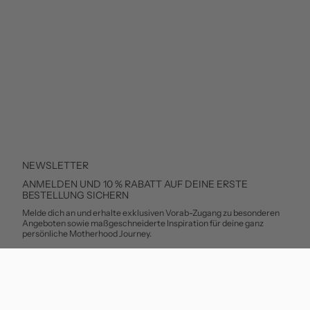
NEWSLETTER
ANMELDEN UND 10 % RABATT AUF DEINE ERSTE
BESTELLUNG SICHERN
Melde dich an und erhalte exklusiven Vorab-Zugang zu besonderen
Angeboten sowie maßgeschneiderte Inspiration für deine ganz
persönliche Motherhood Journey.