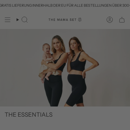
Zum
S LIEFERUNG INNERHALB DER EU FÜR ALLE BESTELLUNGEN ÜBER 300 €
Inhalt
springen
Suche
Konto
THE ESSENTIALS