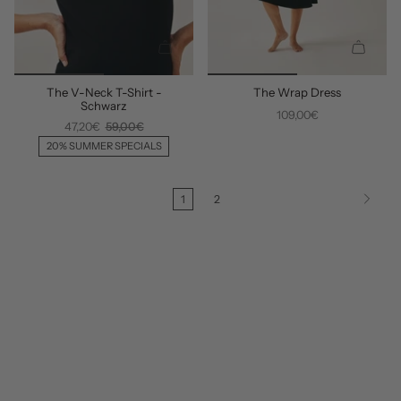
N
N
S
S
C
C
The V-Neck T-Shirt -
The Wrap Dress
H
H
Schwarz
N
N
109,00€
47,20€
59,00€
E
E
L
L
20% SUMMER SPECIALS
L
L
H
H
I
I
1
2
N
N
Z
Z
U
U
F
F
Ü
Ü
G
G
E
E
N
N