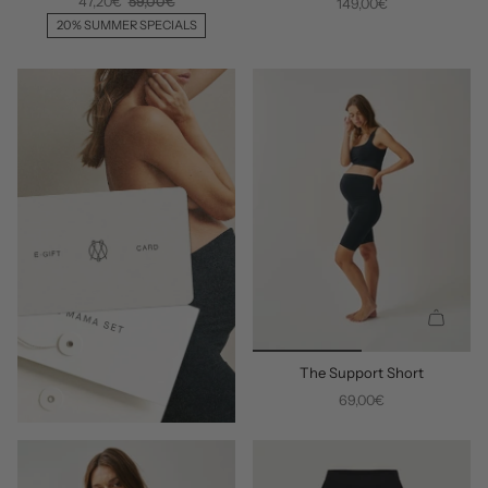
47,20€
59,00€
149,00€
E
E
L
L
20% SUMMER SPECIALS
L
L
H
H
I
I
N
N
Z
Z
U
U
F
F
Ü
Ü
G
G
E
E
N
N
S
C
The Support Short
H
N
69,00€
E
L
L
H