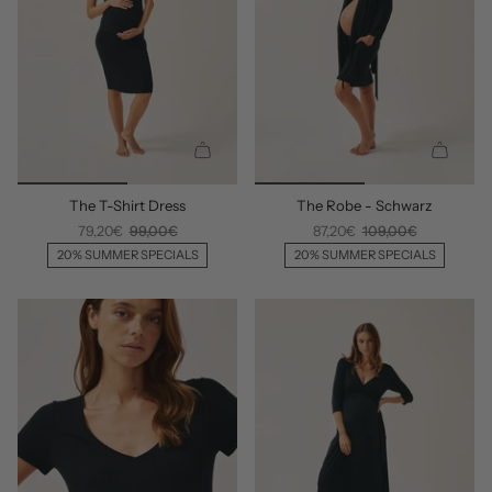
F
F
Ü
Ü
G
G
E
E
N
N
S
S
C
C
The T-Shirt Dress
The Robe - Schwarz
H
H
N
N
79,20€
99,00€
87,20€
109,00€
E
E
20% SUMMER SPECIALS
20% SUMMER SPECIALS
L
L
L
L
H
H
I
I
N
N
Z
Z
U
U
F
F
Ü
Ü
G
G
E
E