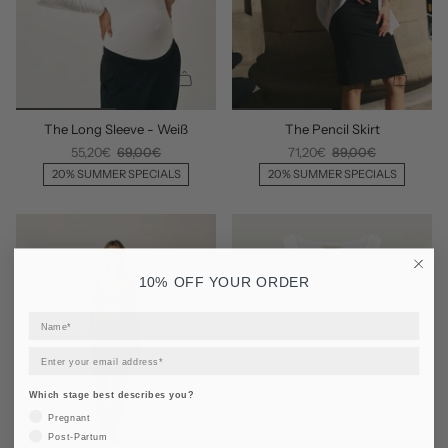
Ü
Ü
G
G
E
E
N
N
S
S
C
C
The Long Sleeve - Weiß
The Pencil Skirt
H
H
N
N
55,20€
69,00€
71,20€
89,00€
E
E
20% SUMMER SPECIALS
20% SUMMER SPECIALS
L
L
L
L
H
H
I
I
N
N
10% OFF YOUR ORDER
Z
Z
U
U
F
F
Ü
Ü
G
G
E
E
Which stage best describes you?
N
N
Pregnant
Post-Partum