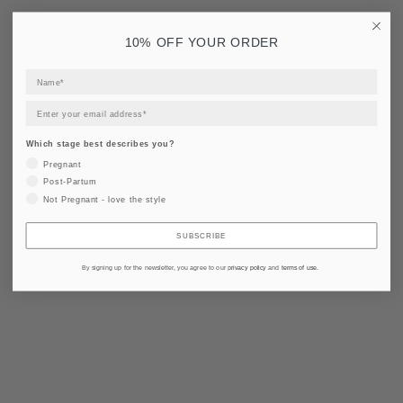
10% OFF YOUR ORDER
Which stage best describes you?
Pregnant
Post-Partum
Not Pregnant - love the style
SUBSCRIBE
By signing up for the newsletter, you agree to our
privacy policy
and
terms of use
.