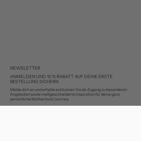
NEWSLETTER
ANMELDEN UND 10 % RABATT AUF DEINE ERSTE
BESTELLUNG SICHERN
Melde dich an und erhalte exklusiven Vorab-Zugang zu besonderen
Angeboten sowie maßgeschneiderte Inspiration für deine ganz
persönliche Motherhood Journey.