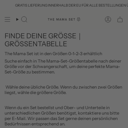
Zum
GRATIS LIEFERUNG INNERHALB DER EU FÜR ALLE BESTELLUNGEN ÜB
Inhalt
springen
Suche
Konto
FINDE DEINE GRÖSSE｜
GRÖSSENTABELLE
The Mama Set ist in den Größen 0-1-2-3 erhältlich
Suche einfach in The Mama-Set-Größentabelle nach deiner
Größe vor der Schwangerschaft, um deine perfekte Mama-
Set-Größe zu bestimmen.
Wähle deine übliche Größe. Wenn du zwischen zwei Größen
liegst, wähle die größere Größe.
Wenn du ein Set bestellst und Ober- und Unterteile in
unterschiedlichen Größen benötigst, kontaktiere uns bitte
per E-Mail. Wir passen das Set gerne deinen persönlichen
Bedürfnissen entsprechend an.