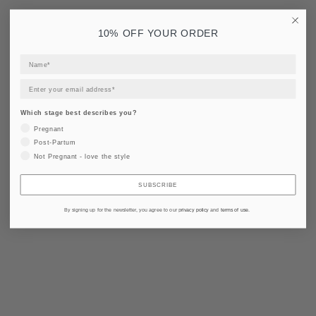
10% OFF YOUR ORDER
Which stage best describes you?
Pregnant
Post-Partum
Not Pregnant - love the style
SUBSCRIBE
By signing up for the newsletter, you agree to our
privacy policy
and
terms of use
.