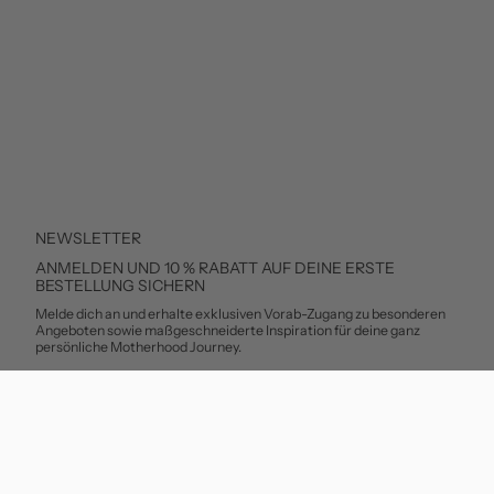
NEWSLETTER
ANMELDEN UND 10 % RABATT AUF DEINE ERSTE
BESTELLUNG SICHERN
Melde dich an und erhalte exklusiven Vorab-Zugang zu besonderen
Angeboten sowie maßgeschneiderte Inspiration für deine ganz
persönliche Motherhood Journey.