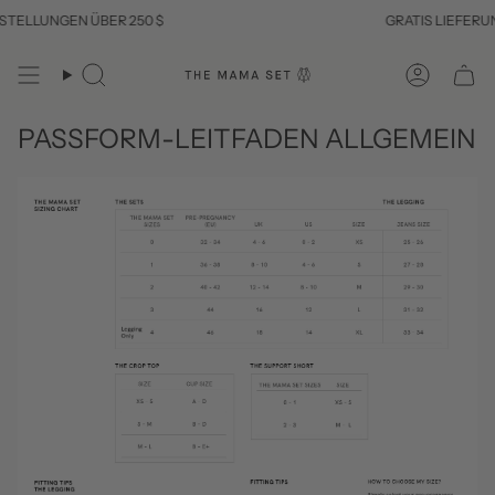
Zum
TELLUNGEN ÜBER 250 $
GRATIS LIEFERUN
Inhalt
springen
Suche
Konto
PASSFORM-LEITFADEN ALLGEMEIN